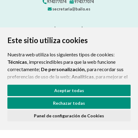
974377074
974377074
secretaria@bailo.es
CONTACTO
MAPA WEB
AVISO LEGAL
PROTECCIÓN DE DATOS
ACCESIBILIDAD
Este sitio utiliza cookies
POLÍTICA DE COOKIES
Nuestra web utiliza los siguientes tipos de cookies:
ENLAC
Técnicas
, imprescindibles para que la web funcione
correctamente;
De personalización,
para recordar sus
preferencias de uso de la web;
Analíticas
, para mejorar el
funcionamiento de la web y sus servicios.
Aceptar todas
Si acepta pulsando el botón
“Aceptar todas”
Rechazar todas
consideramos que acepta su uso. Si pulsa el botón
“Rechazar todas”
o continúa navegando sin realizar
Panel de configuración de Cookies
ninguna acción, se guardarán las cookies técnicas
imprescindibles. Para personalizar sus preferencias
acceda al
“Panel de configuración de cookies”.