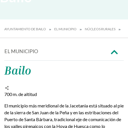
AYUNTAMIENTO DE BAILO
EL MUNICIPIO
NÚCLEOS RURALES
BA
EL MUNICIPIO
Bailo
700 m. de altitud
El municipio más meridional de la Jacetania está situado al pie
de la sierra de San Juan de la Peña y en las estribaciones del
Puerto de Santa Bárbara, tradicional eje de comunicación de
los valles pirenaicos con la Hoya de Huesca como lo