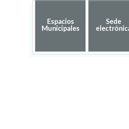
Espacios
Sede
iestas
Municipales
electrónic