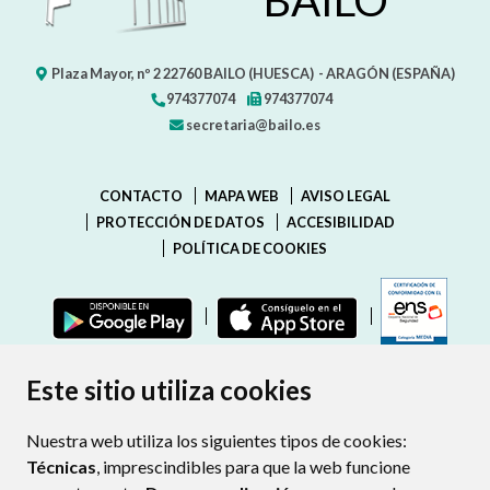
Plaza Mayor, nº 2
22760
BAILO (HUESCA)
- ARAGÓN
(ESPAÑA)
974377074
974377074
secretaria@bailo.es
CONTACTO
MAPA WEB
AVISO LEGAL
PROTECCIÓN DE DATOS
ACCESIBILIDAD
POLÍTICA DE COOKIES
ENLAC
Este sitio utiliza cookies
Nuestra web utiliza los siguientes tipos de cookies:
Técnicas
, imprescindibles para que la web funcione