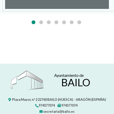
Ayuntamiento de
BAILO
Plaza Mayor, nº 2
22760
BAILO (HUESCA)
- ARAGÓN
(ESPAÑA)
974377074
974377074
secretaria@bailo.es