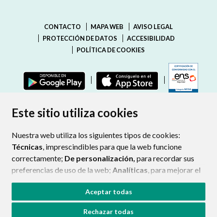
CONTACTO
MAPA WEB
AVISO LEGAL
PROTECCIÓN DE DATOS
ACCESIBILIDAD
POLÍTICA DE COOKIES
ENLAC
Este sitio utiliza cookies
Nuestra web utiliza los siguientes tipos de cookies:
Técnicas
, imprescindibles para que la web funcione
correctamente;
De personalización,
para recordar sus
preferencias de uso de la web;
Analíticas
, para mejorar el
funcionamiento de la web y sus servicios.
Aceptar todas
Si acepta pulsando el botón
“Aceptar todas”
Rechazar todas
consideramos que acepta su uso. Si pulsa el botón