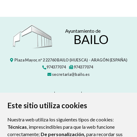
Ayuntamiento de
BAILO
Plaza Mayor, nº 2
22760
BAILO (HUESCA)
- ARAGÓN
(ESPAÑA)
974377074
974377074
secretaria@bailo.es
CONTACTO
MAPA WEB
AVISO LEGAL
PROTECCIÓN DE DATOS
ACCESIBILIDAD
Este sitio utiliza cookies
POLÍTICA DE COOKIES
Nuestra web utiliza los siguientes tipos de cookies:
ENLAC
Técnicas
, imprescindibles para que la web funcione
correctamente;
De personalización,
para recordar sus