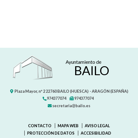
Ayuntamiento de
BAILO
Plaza Mayor, nº 2
22760
BAILO (HUESCA)
- ARAGÓN
(ESPAÑA)
974377074
974377074
secretaria@bailo.es
CONTACTO
MAPA WEB
AVISO LEGAL
PROTECCIÓN DE DATOS
ACCESIBILIDAD