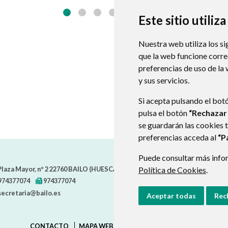
Este sitio utiliz
Nuestra web utiliza los si
que la web funcione corr
preferencias de uso de la
y sus servicios.
Si acepta pulsando el bot
pulsa el botón
“Rechazar
se guardarán las cookies 
preferencias acceda al
“P
Puede consultar más infor
laza Mayor, nº 2
22760
BAILO (HUESCA)
- ARAGÓN
Política de Cookies
(ESPAÑA)
.
974377074
974377074
secretaria@bailo.es
Aceptar todas
Rec
CONTACTO
MAPA WEB
AVISO LEGAL
PROTECCIÓN D