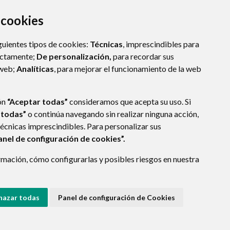
a cookies
guientes tipos de cookies:
Técnicas
, imprescindibles para
ectamente;
De personalización,
para recordar sus
 web;
Analíticas
, para mejorar el funcionamiento de la web
ón
“Aceptar todas”
consideramos que acepta su uso. Si
 todas”
o continúa navegando sin realizar ninguna acción,
técnicas imprescindibles. Para personalizar sus
anel de configuración de cookies”.
mación, cómo configurarlas y posibles riesgos en nuestra
hazar todas
Panel de configuración de Cookies
E DATOS
ACCESIBILIDAD
POLÍTICA DE COOKIES