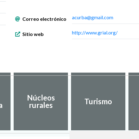
acurba@gmail.com
Correo electrónico
http://www.grial.org/
Sitio web
Núcleos
Turismo
a
rurales