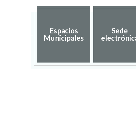
Espacios
Sede
iestas
Municipales
electrónic