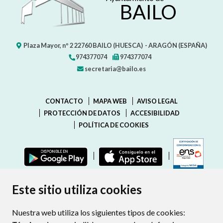
BAILO
Plaza Mayor, nº 2
22760
BAILO (HUESCA)
- ARAGÓN
(ESPAÑA)
974377074
974377074
secretaria@bailo.es
CONTACTO
MAPA WEB
AVISO LEGAL
PROTECCIÓN DE DATOS
ACCESIBILIDAD
POLÍTICA DE COOKIES
ENLAC
Este sitio utiliza cookies
Nuestra web utiliza los siguientes tipos de cookies: