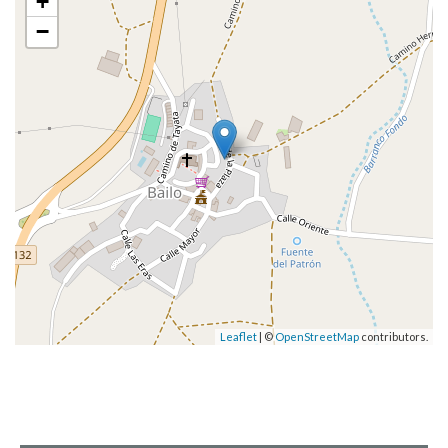
+
−
Leaflet
| ©
OpenStreetMap
contributors.