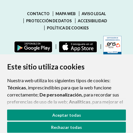
CONTACTO
MAPA WEB
AVISO LEGAL
PROTECCIÓN DE DATOS
ACCESIBILIDAD
POLÍTICA DE COOKIES
ENLAC
Este sitio utiliza cookies
Nuestra web utiliza los siguientes tipos de cookies:
Técnicas
, imprescindibles para que la web funcione
correctamente;
De personalización,
para recordar sus
preferencias de uso de la web;
Analíticas
, para mejorar el
funcionamiento de la web y sus servicios.
Aceptar todas
Si acepta pulsando el botón
“Aceptar todas”
Rechazar todas
consideramos que acepta su uso. Si pulsa el botón