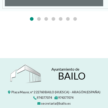
Ayuntamiento de
BAILO
Plaza Mayor, nº 2
22760
BAILO (HUESCA)
- ARAGÓN
(ESPAÑA)
974377074
974377074
secretaria@bailo.es