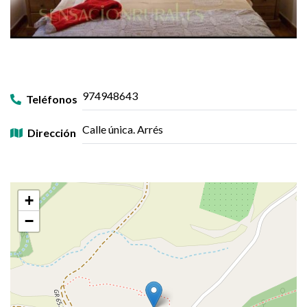
974948643
Teléfonos
Calle única. Arrés
Dirección
+
−