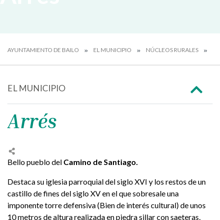
AYUNTAMIENTO DE BAILO
EL MUNICIPIO
NÚCLEOS RURALES
AR
EL MUNICIPIO
Arrés
Bello pueblo del
Camino de Santiago.
Destaca su iglesia parroquial del siglo XVI y los restos de un
castillo de fines del siglo XV en el que sobresale una
imponente torre defensiva (Bien de interés cultural) de unos
10 metros de altura realizada en piedra sillar con saeteras,