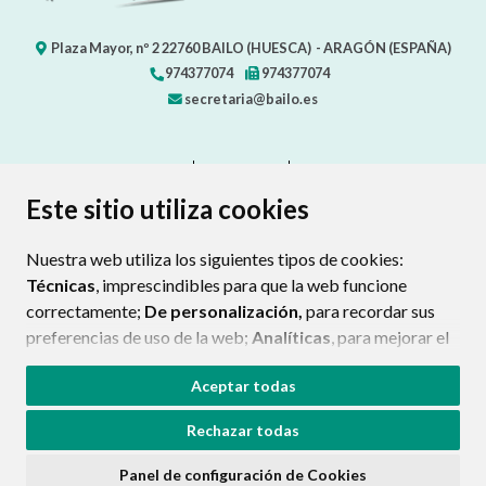
Plaza Mayor, nº 2
22760
BAILO (HUESCA)
- ARAGÓN
(ESPAÑA)
974377074
974377074
secretaria@bailo.es
CONTACTO
MAPA WEB
AVISO LEGAL
PROTECCIÓN DE DATOS
ACCESIBILIDAD
Este sitio utiliza cookies
POLÍTICA DE COOKIES
Nuestra web utiliza los siguientes tipos de cookies:
ENLAC
Técnicas
, imprescindibles para que la web funcione
correctamente;
De personalización,
para recordar sus
preferencias de uso de la web;
Analíticas
, para mejorar el
funcionamiento de la web y sus servicios.
Aceptar todas
Si acepta pulsando el botón
“Aceptar todas”
Rechazar todas
consideramos que acepta su uso. Si pulsa el botón
“Rechazar todas”
o continúa navegando sin realizar
Panel de configuración de Cookies
ninguna acción, se guardarán las cookies técnicas