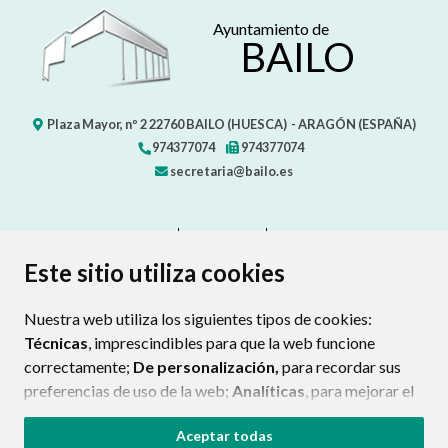
Ayuntamiento de
BAILO
Plaza Mayor, nº 2
22760
BAILO (HUESCA)
- ARAGÓN
(ESPAÑA)
974377074
974377074
secretaria@bailo.es
CONTACTO
MAPA WEB
AVISO LEGAL
PROTECCIÓN DE DATOS
ACCESIBILIDAD
Este sitio utiliza cookies
POLÍTICA DE COOKIES
Nuestra web utiliza los siguientes tipos de cookies:
ENLAC
Técnicas
, imprescindibles para que la web funcione
correctamente;
De personalización,
para recordar sus
preferencias de uso de la web;
Analíticas
, para mejorar el
funcionamiento de la web y sus servicios.
Aceptar todas