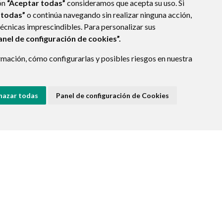
ón
“Aceptar todas”
consideramos que acepta su uso. Si
 todas”
o continúa navegando sin realizar ninguna acción,
técnicas imprescindibles. Para personalizar sus
anel de configuración de cookies”.
mación, cómo configurarlas y posibles riesgos en nuestra
hazar todas
Panel de configuración de Cookies
E DATOS
ACCESIBILIDAD
POLÍTICA DE COOKIES
ENLACE EXTERNO A