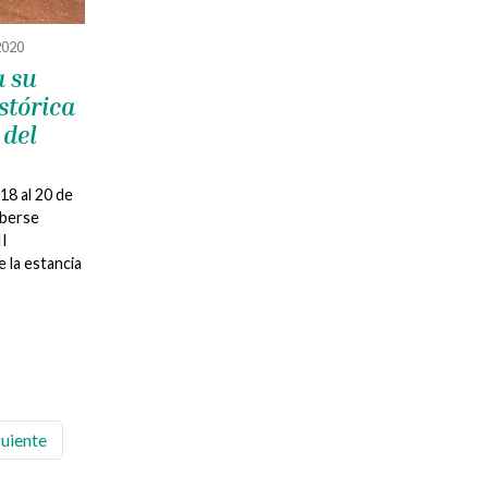
2020
a su
stórica
 del
 18 al 20 de
aberse
II
 la estancia
guiente