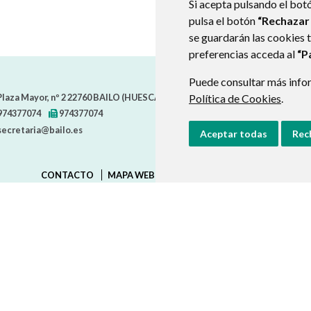
Si acepta pulsando el bot
pulsa el botón
“Rechazar
se guardarán las cookies 
preferencias acceda al
“P
Puede consultar más infor
Política de Cookies
.
laza Mayor, nº 2
22760
BAILO (HUESCA)
- ARAGÓN
(ESPAÑA)
974377074
974377074
secretaria@bailo.es
Aceptar todas
Rec
CONTACTO
MAPA WEB
AVISO LEGAL
PROTECCIÓN D