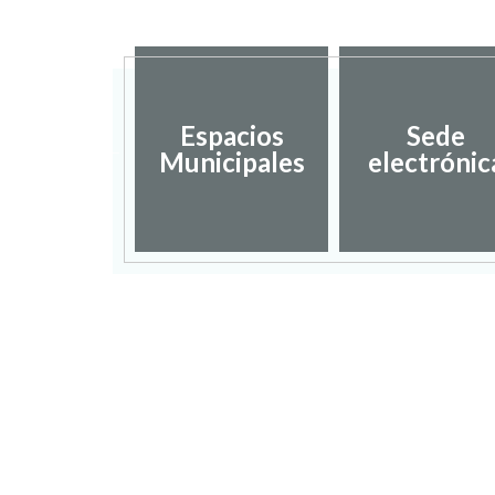
Espacios
Sede
iestas
Municipales
electrónic