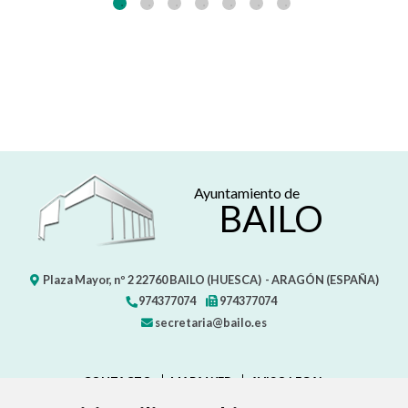
Ayuntamiento de
BAILO
Plaza Mayor, nº 2
22760
BAILO (HUESCA)
- ARAGÓN
(ESPAÑA)
974377074
974377074
secretaria@bailo.es
CONTACTO
MAPA WEB
AVISO LEGAL
PROTECCIÓN DE DATOS
ACCESIBILIDAD