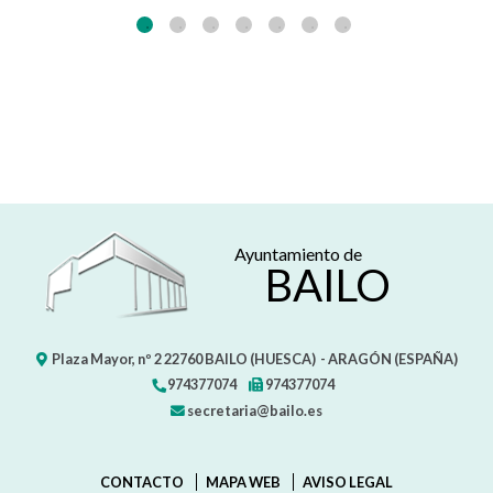
Ayuntamiento de
BAILO
Plaza Mayor, nº 2
22760
BAILO (HUESCA)
- ARAGÓN
(ESPAÑA)
974377074
974377074
secretaria@bailo.es
CONTACTO
MAPA WEB
AVISO LEGAL