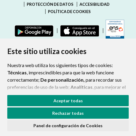
PROTECCIÓN DE DATOS
ACCESIBILIDAD
POLÍTICA DE COOKIES
ENLAC
Este sitio utiliza cookies
Nuestra web utiliza los siguientes tipos de cookies:
Técnicas
, imprescindibles para que la web funcione
correctamente;
De personalización,
para recordar sus
preferencias de uso de la web;
Analíticas
, para mejorar el
funcionamiento de la web y sus servicios.
Aceptar todas
Si acepta pulsando el botón
“Aceptar todas”
Rechazar todas
consideramos que acepta su uso. Si pulsa el botón
“Rechazar todas”
o continúa navegando sin realizar
Panel de configuración de Cookies
ninguna acción, se guardarán las cookies técnicas
imprescindibles. Para personalizar sus preferencias