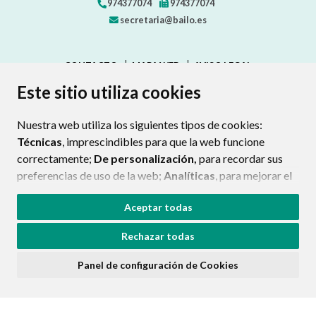
974377074
974377074
secretaria@bailo.es
CONTACTO
MAPA WEB
AVISO LEGAL
PROTECCIÓN DE DATOS
ACCESIBILIDAD
Este sitio utiliza cookies
POLÍTICA DE COOKIES
Nuestra web utiliza los siguientes tipos de cookies:
ENLAC
Técnicas
, imprescindibles para que la web funcione
correctamente;
De personalización,
para recordar sus
preferencias de uso de la web;
Analíticas
, para mejorar el
funcionamiento de la web y sus servicios.
Aceptar todas
Si acepta pulsando el botón
“Aceptar todas”
Rechazar todas
consideramos que acepta su uso. Si pulsa el botón
“Rechazar todas”
o continúa navegando sin realizar
Panel de configuración de Cookies
ninguna acción, se guardarán las cookies técnicas
imprescindibles. Para personalizar sus preferencias
acceda al
“Panel de configuración de cookies”.